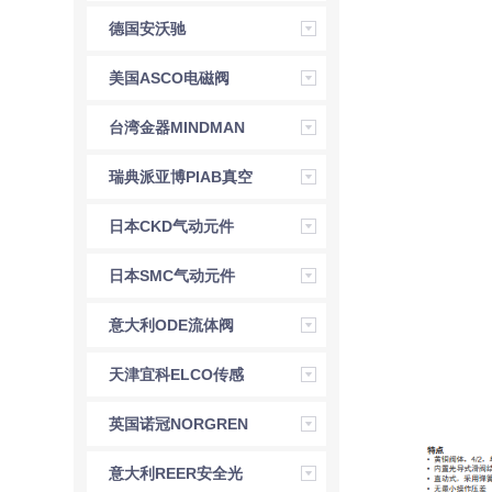
德国安沃驰
AVENTICS气动元件
美国ASCO电磁阀
台湾金器MINDMAN
气动元件
瑞典派亚博PIAB真空
元件
日本CKD气动元件
日本SMC气动元件
意大利ODE流体阀
天津宜科ELCO传感
器
英国诺冠NORGREN
意大利REER安全光