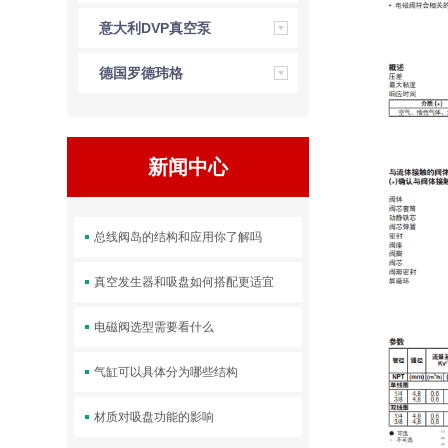
幕
意大利DVP真空泵
德国罗德玮格
LUDWIG传感器
新闻中心
总线阀岛的结构和应用你了解吗
真空发生器和吸盘如何搭配更适宜
电磁阀选型需要看什么
气缸可以具体分为哪些结构
材质对吸盘功能的影响