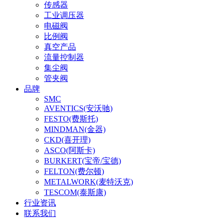
传感器
工业调压器
电磁阀
比例阀
真空产品
流量控制器
集尘阀
管夹阀
品牌
SMC
AVENTICS(安沃驰)
FESTO(费斯托)
MINDMAN(金器)
CKD(喜开理)
ASCO(阿斯卡)
BURKERT(宝帝/宝德)
FELTON(费尔顿)
METALWORK(麦特沃克)
TESCOM(泰斯康)
行业资讯
联系我们