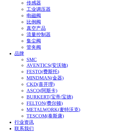
传感器
工业调压器
电磁阀
比例阀
真空产品
流量控制器
集尘阀
管夹阀
品牌
SMC
AVENTICS(安沃驰)
FESTO(费斯托)
MINDMAN(金器)
CKD(喜开理)
ASCO(阿斯卡)
BURKERT(宝帝/宝德)
FELTON(费尔顿)
METALWORK(麦特沃克)
TESCOM(泰斯康)
行业资讯
联系我们