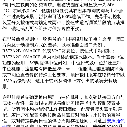
作用气缸换向的各类需求。电磁线圈额定电压统一为24V
DC，功耗仅0.5W，低能耗特性使其在密集布阀的阀岛上不会
产生过高热积累，暂载率可达100%连续工作。先导手动控制
装置分为按钮式与锁定式两种，按钮式适合调试阶段的点动操
作，锁定式则可在维护时保持阀位不变。
在型号命名规则中，物料号的不同字段对应了换向原理、接口
方向及手动控制方式的差异。以标准侧面接口为例，
R572A2B10MA00F1代表5/2弹簧复位、按钮式手动控制；
R572A2C10MA00F1则为同规格的锁定式版本。对于需要中位
功能的应用，5/3阀提供中位封闭、中位排气及中位加压三种
中位机能，流量略有降低至280 l/min，但能满足垂直轴防坠落
或中间位置暂停的特殊工艺要求。顶部接口版本在物料号中以
BMA后缀标识，适用于管路从阀体上方引出的紧凑安装场
景。
选型时需首先确定换向原理与中位机能，其次确认接口方向与
底板匹配性，最后根据调试与维护习惯选择手动控制装置类
型。所有阀体均标配M7工作接口螺纹，配套管接头需单独选
配。若用户在配置多阀位阀岛时需核对阀体占用位数的兼容
性，或对特定换向原理的供货周期存在疑问，可通过
安沃驰代
理
获取最新的产品库存信息与技术参数确认。
安沃驰XV03系