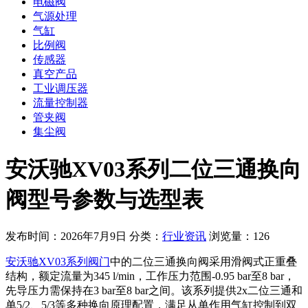
电磁阀
气源处理
气缸
比例阀
传感器
真空产品
工业调压器
流量控制器
管夹阀
集尘阀
安沃驰XV03系列二位三通换向
阀型号参数与选型表
发布时间：2026年7月9日
分类：
行业资讯
浏览量：126
安沃驰XV03系列阀门
中的二位三通换向阀采用滑阀式正重叠
结构，额定流量为345 l/min，工作压力范围-0.95 bar至8 bar，
先导压力需保持在3 bar至8 bar之间。该系列提供2x二位三通和
单5/2、5/3等多种换向原理配置，满足从单作用气缸控制到双