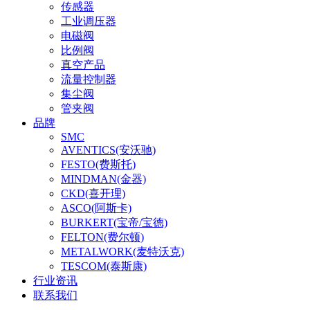
传感器
工业调压器
电磁阀
比例阀
真空产品
流量控制器
集尘阀
管夹阀
品牌
SMC
AVENTICS(安沃驰)
FESTO(费斯托)
MINDMAN(金器)
CKD(喜开理)
ASCO(阿斯卡)
BURKERT(宝帝/宝德)
FELTON(费尔顿)
METALWORK(麦特沃克)
TESCOM(泰斯康)
行业资讯
联系我们