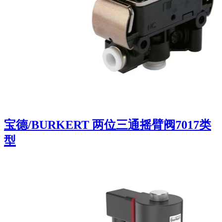
宝德/BURKERT 两位三通摇臂阀7017类
型