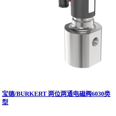
宝德/BURKERT 两位两通电磁阀6030类
型