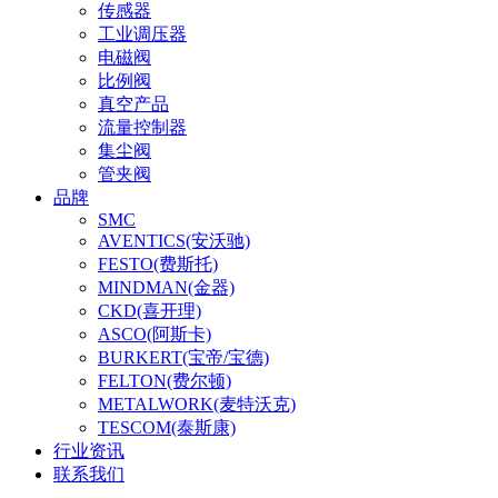
传感器
工业调压器
电磁阀
比例阀
真空产品
流量控制器
集尘阀
管夹阀
品牌
SMC
AVENTICS(安沃驰)
FESTO(费斯托)
MINDMAN(金器)
CKD(喜开理)
ASCO(阿斯卡)
BURKERT(宝帝/宝德)
FELTON(费尔顿)
METALWORK(麦特沃克)
TESCOM(泰斯康)
行业资讯
联系我们