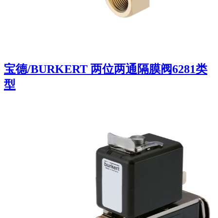
宝德/BURKERT 两位两通隔膜阀6281类
型