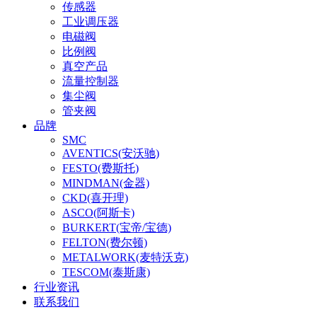
传感器
工业调压器
电磁阀
比例阀
真空产品
流量控制器
集尘阀
管夹阀
品牌
SMC
AVENTICS(安沃驰)
FESTO(费斯托)
MINDMAN(金器)
CKD(喜开理)
ASCO(阿斯卡)
BURKERT(宝帝/宝德)
FELTON(费尔顿)
METALWORK(麦特沃克)
TESCOM(泰斯康)
行业资讯
联系我们