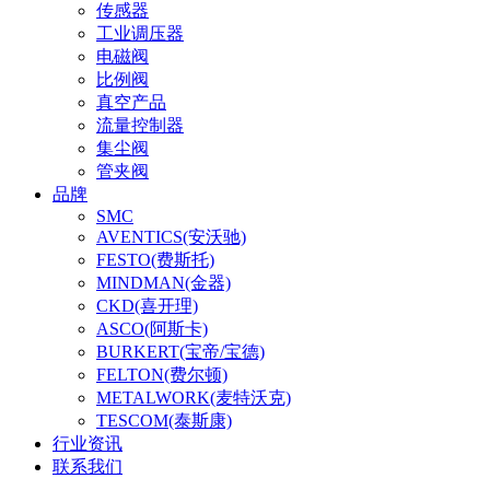
传感器
工业调压器
电磁阀
比例阀
真空产品
流量控制器
集尘阀
管夹阀
品牌
SMC
AVENTICS(安沃驰)
FESTO(费斯托)
MINDMAN(金器)
CKD(喜开理)
ASCO(阿斯卡)
BURKERT(宝帝/宝德)
FELTON(费尔顿)
METALWORK(麦特沃克)
TESCOM(泰斯康)
行业资讯
联系我们